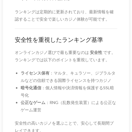
ランキングは定期的に更新されており、最新情報を確
認することで安全で楽しいカジノ体験が可能です。
安全性を重視したランキング基準
オンラインカジノ選びで最も重要なのは
安全性
です。
ランキングでは以下のポイントを重視しています。
ライセンス保有
：マルタ、キュラソー、ジブラルタ
ルなどの信頼できる国際ライセンスを持つカジノ
暗号化通信
：個人情報や決済情報を保護するSSL暗
号化
公正なゲーム
：RNG（乱数発生装置）による公正な
ゲーム運営
安全性の高いカジノを選ぶことで、安心して長期間プ
レイできます。