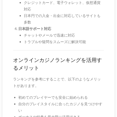
クレジットカード、電子ウォレット、仮想通貨
対応
日本円での入金・出金に対応しているサイトも
多数
日本語サポート対応
チャットやメールで迅速に対応
トラブルや疑問をスムーズに解決可能
オンラインカジノランキングを活用す
るメリット
ランキングを参考にすることで、以下のようなメリッ
トがあります。
初めてのプレイヤーでも安全に始められる
自分のプレイスタイルに合ったカジノを見つけやす
い
ボーナスや特典を最大限に活用できる