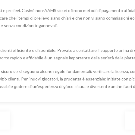
ti e prelievi. Casinò non-AAMS sicuri offrono metodi di pagamento affidabi
ficare che i tempi di prelievo siano chiari e che non vi siano commissioni ec
 e senza condizioni ingannevoli.
enti efficiente e disponibile. Provate a contattare il supporto prima di 
rto rapido e affidabile è un segnale importante della serietà della piatt
uro se si seguono alcune regole fondamentali: verificare la licenza, cont
zio clienti. Per i nuovi giocatori, la prudenza è essenziale: iniziate con p
ossibile godere di un’esperienza di gioco sicura e divertente anche fuori