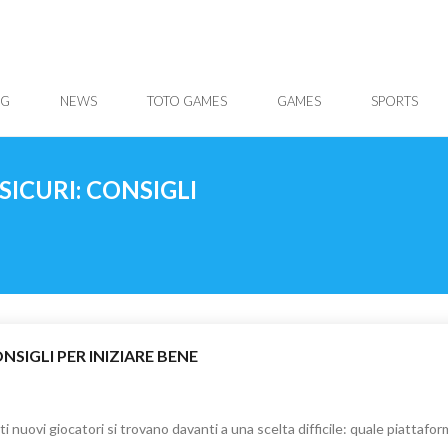
NG
NEWS
TOTO GAMES
GAMES
SPORTS
ICURI: CONSIGLI
NSIGLI PER INIZIARE BENE
 nuovi giocatori si trovano davanti a una scelta difficile: quale piattaforma