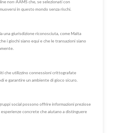
nline non-AAMS che, se selezionati con
a muoversi in questo mondo senza rischi.
a una giurisdizione riconosciuta, come Malta
he i giochi siano equi e che le transazioni siano
vamente.
iti che utilizzino connessioni crittografate
odi e garantire un ambiente di gioco sicuro.
 e gruppi social possono offrire informazioni preziose
idono esperienze concrete che aiutano a distinguere