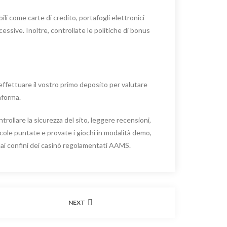
li come carte di credito, portafogli elettronici
cessive. Inoltre, controllate le politiche di bonus
effettuare il vostro primo deposito per valutare
aforma.
rollare la sicurezza del sito, leggere recensioni,
iccole puntate e provate i giochi in modalità demo,
 dai confini dei casinò regolamentati AAMS.
NEXT