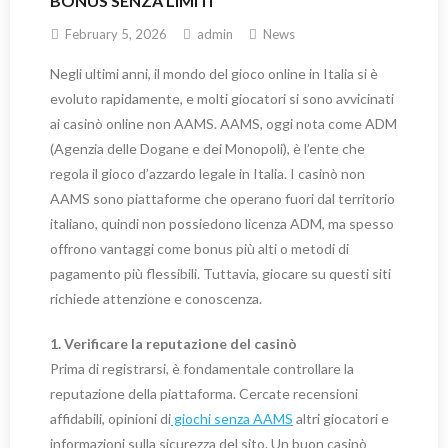
BONUS SENZA LIMITI
February 5, 2026
admin
News
Negli ultimi anni, il mondo del gioco online in Italia si è
evoluto rapidamente, e molti giocatori si sono avvicinati
ai casinò online non AAMS. AAMS, oggi nota come ADM
(Agenzia delle Dogane e dei Monopoli), è l’ente che
regola il gioco d’azzardo legale in Italia. I casinò non
AAMS sono piattaforme che operano fuori dal territorio
italiano, quindi non possiedono licenza ADM, ma spesso
offrono vantaggi come bonus più alti o metodi di
pagamento più flessibili. Tuttavia, giocare su questi siti
richiede attenzione e conoscenza.
1. Verificare la reputazione del casinò
Prima di registrarsi, è fondamentale controllare la
reputazione della piattaforma. Cercate recensioni
affidabili, opinioni di
giochi senza AAMS
altri giocatori e
informazioni sulla sicurezza del sito. Un buon casinò