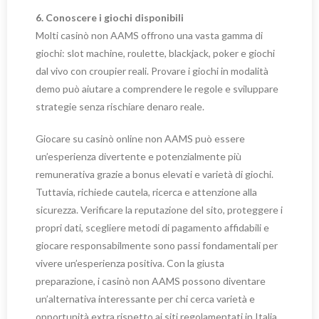
6. Conoscere i giochi disponibili
Molti casinò non AAMS offrono una vasta gamma di
giochi: slot machine, roulette, blackjack, poker e giochi
dal vivo con croupier reali. Provare i giochi in modalità
demo può aiutare a comprendere le regole e sviluppare
strategie senza rischiare denaro reale.
Giocare su casinò online non AAMS può essere
un’esperienza divertente e potenzialmente più
remunerativa grazie a bonus elevati e varietà di giochi.
Tuttavia, richiede cautela, ricerca e attenzione alla
sicurezza. Verificare la reputazione del sito, proteggere i
propri dati, scegliere metodi di pagamento affidabili e
giocare responsabilmente sono passi fondamentali per
vivere un’esperienza positiva. Con la giusta
preparazione, i casinò non AAMS possono diventare
un’alternativa interessante per chi cerca varietà e
opportunità extra rispetto ai siti regolamentati in Italia.