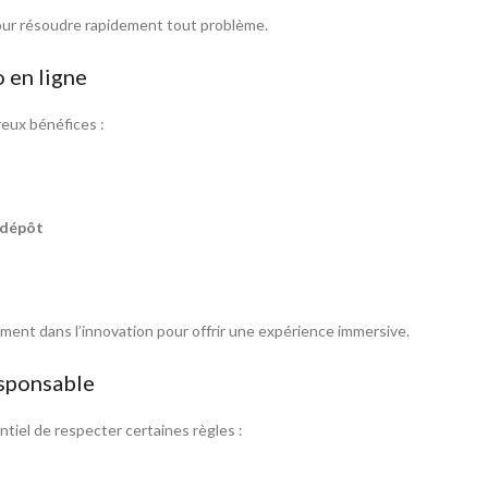
our résoudre rapidement tout problème.
 en ligne
reux bénéfices :
 dépôt
ent dans l’innovation pour offrir une expérience immersive.
esponsable
entiel de respecter certaines règles :