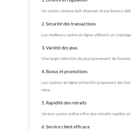
Un casino sérieux doit disposer d’une licence dél
2. Sécurité des transactions
Les meilleurs casino en ligne utilisent un crypta
3. Variété des jeux
Une large sélection de jeux provenant de fournis
4. Bonus et promotions
Les casinos en ligne attractifs proposent des bon
mise.
5. Rapidité des retraits
Un bon casino online offre des retraits rapides et
6. Service client efficace