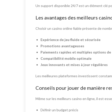
Un support disponible 24/7 est un élément clé p
Les avantages des meilleurs casino
Choisir un casino online fiable présente de nomb
Expérience de jeu fluide et sécurisée
Promotions avantageuses
Paiements rapides et multiples options de
Compatibilité mobile optimale
Jeux innovants et mises à jour régulières
Les meilleures plateformes investissent constamm
Conseils pour jouer de manière r
Même sur les meilleurs casino en ligne, il est ess
Définir un budget précis