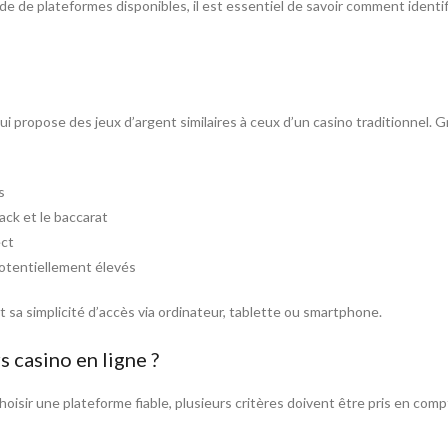
de de plateformes disponibles, il est essentiel de savoir comment identif
i propose des jeux d’argent similaires à ceux d’un casino traditionnel. 
s
ack et le baccarat
ect
potentiellement élevés
t sa simplicité d’accès via ordinateur, tablette ou smartphone.
 casino en ligne ?
hoisir une plateforme fiable, plusieurs critères doivent être pris en comp