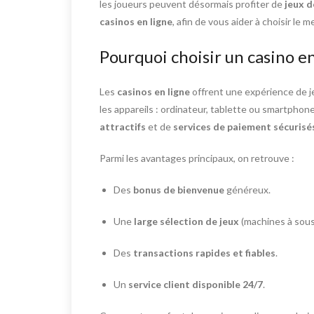
les joueurs peuvent désormais profiter de
jeux d
casinos en ligne
, afin de vous aider à choisir le m
Pourquoi choisir un casino en
Les
casinos en ligne
offrent une expérience de je
les appareils : ordinateur, tablette ou smartphon
attractifs
et de
services de paiement sécurisé
Parmi les avantages principaux, on retrouve :
Des
bonus de bienvenue
généreux.
Une
large sélection de jeux
(machines à sous, 
Des
transactions rapides et fiables
.
Un
service client disponible 24/7
.