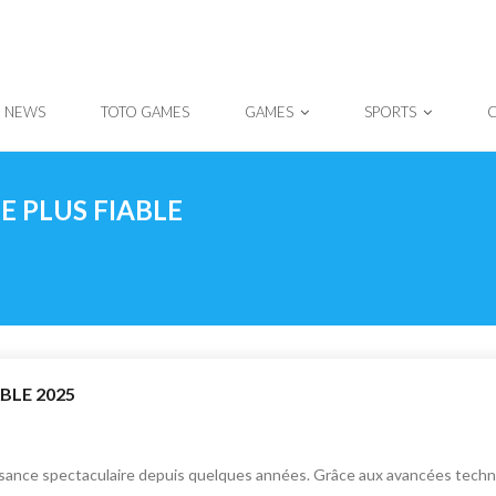
NEWS
TOTO GAMES
GAMES
SPORTS
C
E PLUS FIABLE
BLE 2025
sance spectaculaire depuis quelques années. Grâce aux avancées technolo