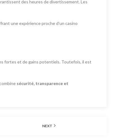
garantissent des heures de divertissement. Les
offrant une expérience proche d’un casino
fortes et de gains potentiels. Toutefois, il est
combine
sécurité, transparence et
NEXT