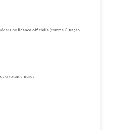
séder une
licence officielle
(comme Curaçao
 les cryptomonnaies.