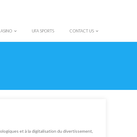
ASINO
UFA SPORTS
CONTACT US
giques et à la digitalisation du divertissement,