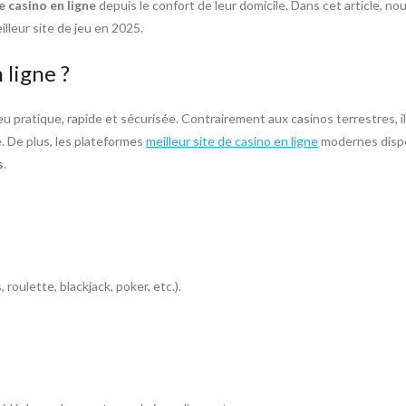
e casino en ligne
depuis le confort de leur domicile. Dans cet article, 
eilleur site de jeu en 2025.
 ligne ?
u pratique, rapide et sécurisée. Contrairement aux casinos terrestres, 
e. De plus, les plateformes
meilleur site de casino en ligne
modernes disp
s
.
roulette, blackjack, poker, etc.).