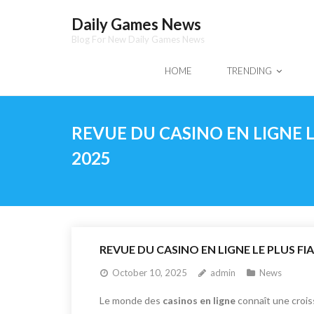
Skip
Daily Games News
to
Blog For New Daily Games News
content
HOME
TRENDING
REVUE DU CASINO EN LIGNE L
2025
REVUE DU CASINO EN LIGNE LE PLUS FIA
October 10, 2025
admin
News
Le monde des
casinos en ligne
connaît une crois